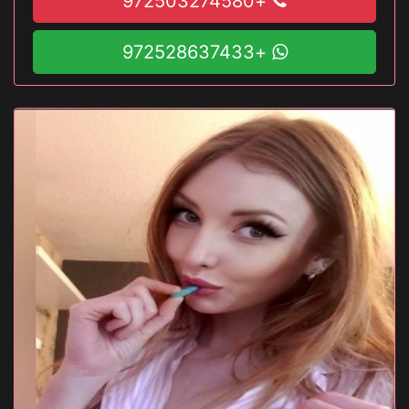
+972503274580
+972528637433