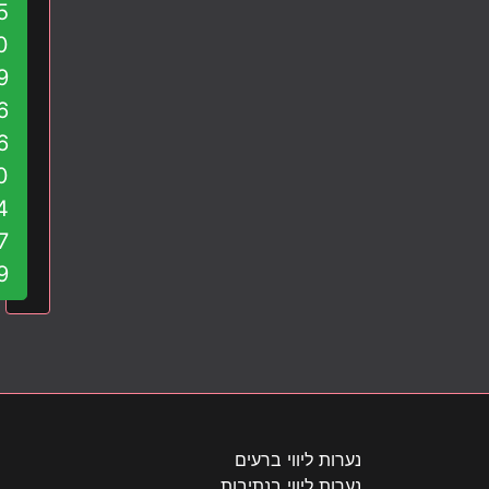
5
ה
א
0
ש
9
מ
6
ח
6
כ
ה
0
ב
4
ד
7
י
9
ר
ה
מ
פ
נ
ק
ת
ל
נערות ליווי ברעים
ח
נערות ליווי בנתיבות