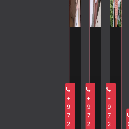
ל
ח
ר
י
ג
ו
א
י
נ
ל
ח
ר
ו
ת
י
י
ג
ו
ר
נ
ת
א
י
נ
ס
ע
ס
ו
ת
י
ט
ר
ט
ר
נ
ת
ו
ה
ו
ס
ע
ס
ד
ז
ד
ט
ר
ט
נ
+
ו
+
נ
+
ו
ה
ו
ט
ר
ט
9
9
9
ד
ז
ד
י
מ
י
7
7
7
נ
ו
נ
ת
ת
ת
ט
ר
ט
2
2
2
ה
ח