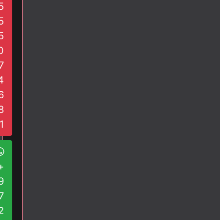
ה
ם
5
ס
ה
5
ק
י
5
ס
א
י
0
ב
ת
ח
7
ב
ו
4
ת
ר
6
2
ה
2
8
ס
פ
ק
1
צ
ס
צ
י
ה
ת
+
מ
ו
9
ת
7
ו
2
ק