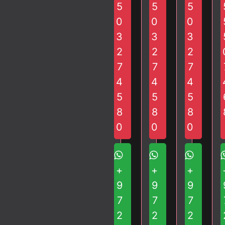
י
מ
י
כ
5
5
ד
5
ת
ת
ת
י
ש
0
0
0
ה
ב
ח
ס
ה
3
3
3
כ
ת
ד
ק
ב
י
2
ש
2
2
2
ס
ע
ס
1
ה
י
7
7
י
7
ק
פ
ב
ת
ר
4
4
4
ס
צ
ע
5
5
5
י
צ
י
ת
ה
ר
8
8
8
ב
מ
ב
0
0
0
ת
ו
ת
2
ש
2
2
ל
2
+
+
+
ה
מ
ה
ש
ת
ש
9
9
9
ו
מ
ו
7
7
7
ו
ח
ו
2
2
2
ה
כ
ה