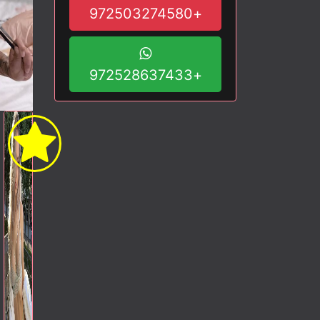
+972503274580
+972528637433