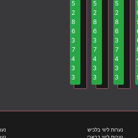
5
5
5
מ
ה
מ
ח
ל
ח
2
2
2
כ
ך
כ
8
8
8
ה
ב
ה
6
6
6
ל
ג
ל
3
3
3
ך
י
ך
ב
ס
ב
7
7
7
ד
ק
ד
4
4
4
י
ר
י
3
3
3
ר
ט
ר
3
3
3
ה
י
ה
ל
ו
ל
כ
ת
ח
י
ב
ו
ף
ד
ו
א
י
י
מ
ר
י
י
ה
ה
נערות ליווי בלכיש
נער
ת
מ
ד
נערות ליווי בבארי
נער