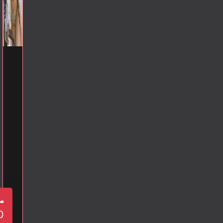
פ
צ
צ
ל
ת
ו
ע
ט
ל
ם
מ
ה
א
י
י
א
ל
ב
ת
ח
ל
ו
ו
ר
0
ט