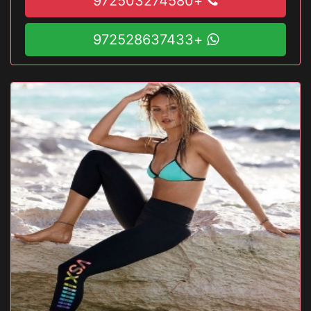
+972503274580
+972528637433