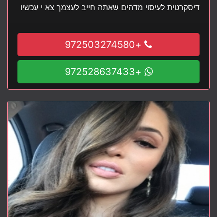
דיסקרטית לעיסוי מדהים שאתה חייב לעצמך צא י עכשיו
+972503274580
+972528637433