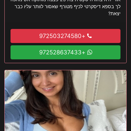
לך בספא דיסקרטי לכיף מטורף שאסור לוותר עליו כבר
יצאת?
+972503274580
+972528637433