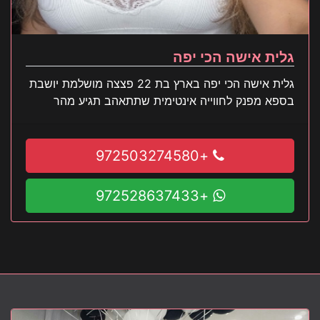
גלית אישה הכי יפה
גלית אישה הכי יפה בארץ בת 22 פצצה מושלמת יושבת
בספא מפנק לחווייה אינטימית שתתאהב תגיע מהר
+972503274580
+972528637433