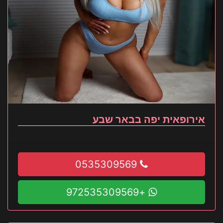
אירופאית יפה בבאר שבע
0535309569
+972535309569