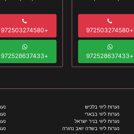
ס את זה תגיע מהר
שתרצה עוד היכנס עכשיו לא
+972503274580
+972503274580
+972528637433
+972528637433
נערות ליווי בלכיש
נער
נערות ליווי בבארי
נער
נערות ליווי בניר ישראל
נער
נערות ליווי בשדה יואב נהורה
נער