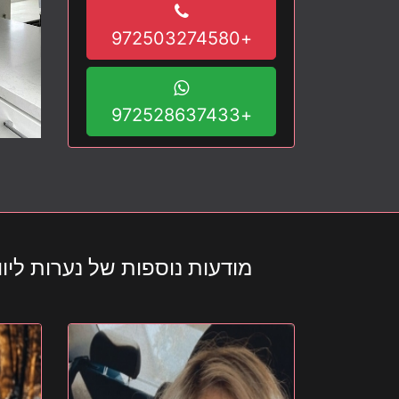
+972503274580
+972528637433
מודעות נוספות של נערות ליווי