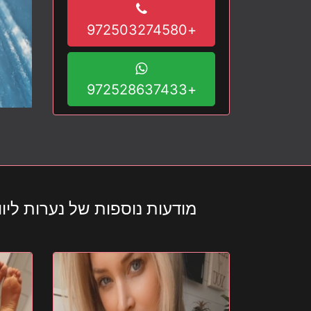
+972503274580
+972528637433
מודעות נוספות של נערות ליווי