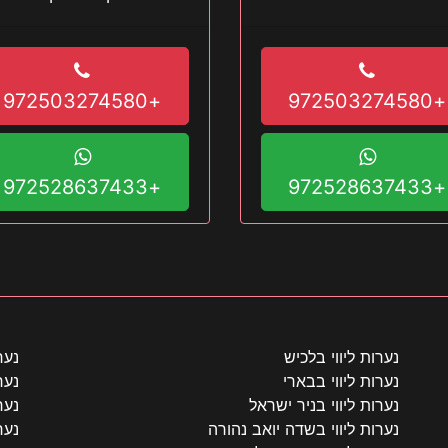
תאהב כבר יצאת?
+972503274580
+972503274580
+972528637433
+972528637433
נערות ליווי בלכיש
נער
נערות ליווי בבארי
נער
נערות ליווי בניר ישראל
נער
נערות ליווי בשדה יואב נהורה
נער