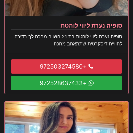
סופיה נערת ליווי לוהטת
סופיה נערת ליווי לוהטת בת 21 השווה מחכה לך בדירה
לחווייה דיסקרטית שתתאהב מחכה
+972503274580
+972528637433