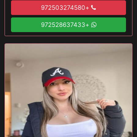
+972503274580
+972528637433