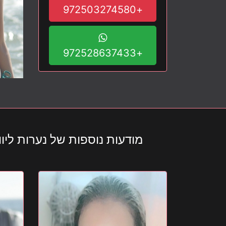
+972503274580
+972528637433
מודעות נוספות של נערות ליווי