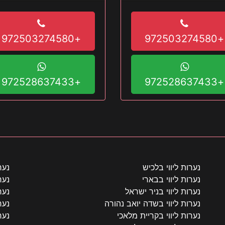
+972503274580
+972503274580
+972528637433
+972528637433
נערות ליווי בלכיש
נער
נערות ליווי בבארי
נער
נערות ליווי בניר ישראל
נער
נערות ליווי בשדה יואב נהורה
נער
נערות ליווי בקריית מלאכי
נער