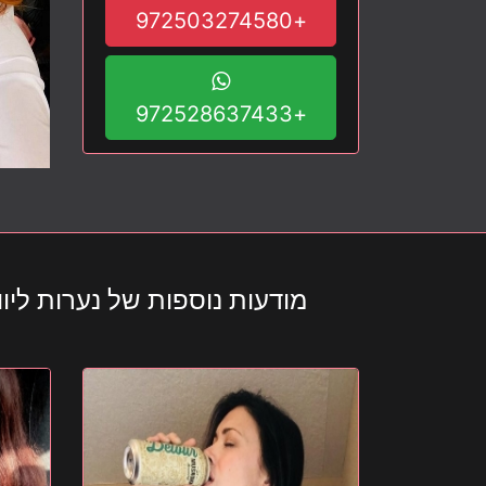
+972503274580
+972528637433
מודעות נוספות של נערות ליווי 