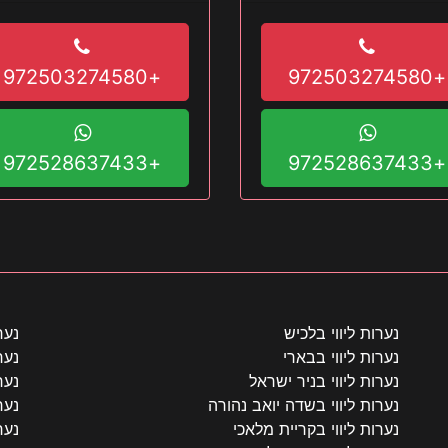
+972503274580
+972503274580
+972528637433
+972528637433
נערות ליווי בלכיש
נער
נערות ליווי בבארי
נער
נערות ליווי בניר ישראל
נער
נערות ליווי בשדה יואב נהורה
נער
נערות ליווי בקריית מלאכי
נער