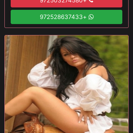
+972503274580
+972528637433