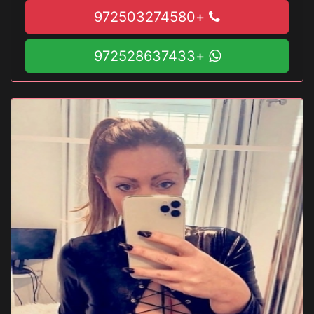
+972503274580
+972528637433