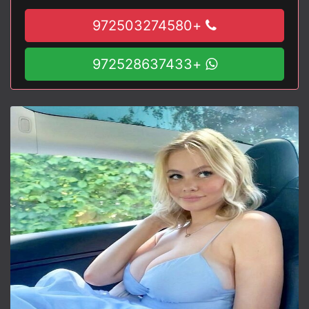
+972503274580
+972528637433