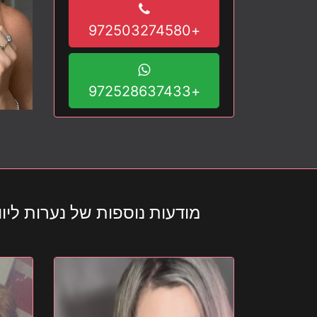
+972503274580
+972528637433
מודעות נוספות של נערות ליווי